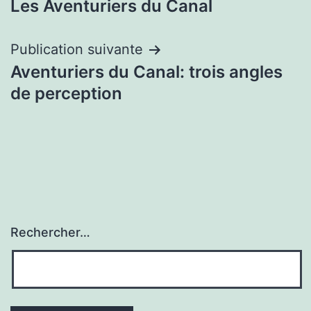
Les Aventuriers du Canal
de
l’article
Publication suivante
Aventuriers du Canal: trois angles
de perception
Rechercher…