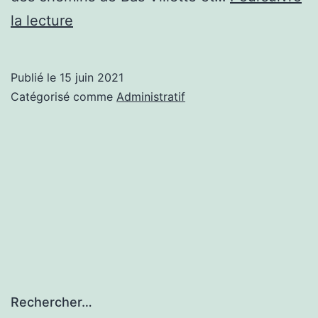
Rapport
la lecture
du
commissaire
Publié le
15 juin 2021
enquêteur
Catégorisé comme
Administratif
Rechercher…