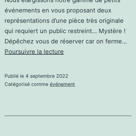
Nous élargissons notre gamme de petits
événements en vous proposant deux
représentations d’une pièce très originale
qui requiert un public restreint… Mystère !
Dépêchez vous de réserver car on ferme…
Soirée
Poursuivre la lecture
théâtre
à
Publié le
4 septembre 2022
la
Catégorisé comme
événement
ferme