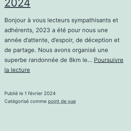
2024
Bonjour à vous lecteurs sympathisants et
adhérents, 2023 a été pour nous une
année d’attente, d’espoir, de déception et
de partage. Nous avons organisé une
superbe randonnée de 8km le…
Poursuivre
Au
la lecture
revoir
2023
Publié le
1 février 2024
pour
Catégorisé comme
point de vue
accueillir
des
pépites