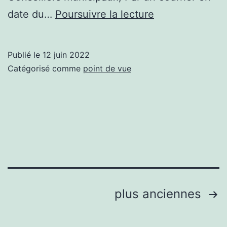
Lettre
date du…
Poursuivre la lecture
ouverte
aux
Publié le
12 juin 2022
élus
Catégorisé comme
point de vue
d’Aron
Pagination
plus anciennes
des