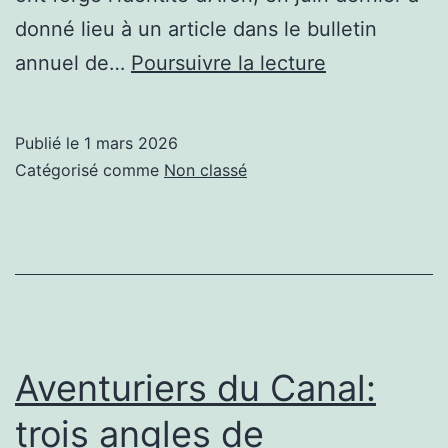
donné lieu à un article dans le bulletin
Aventuriers
annuel de…
Poursuivre la lecture
du
canal
Publié le
1 mars 2026
–
Catégorisé comme
Non classé
le
bilan
Aventuriers du Canal:
trois angles de