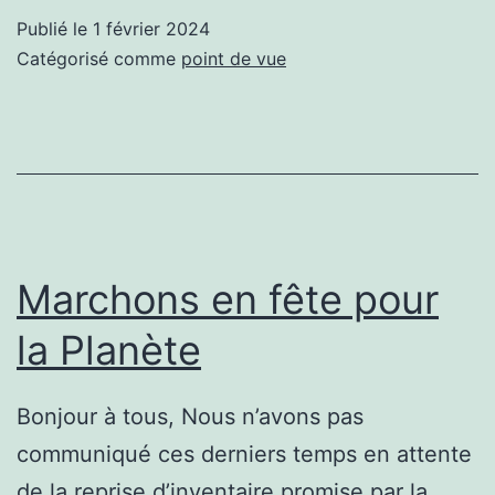
2023
Publié le
1 février 2024
pour
Catégorisé comme
point de vue
accueillir
des
pépites
en
2024
Marchons en fête pour
la Planète
Bonjour à tous, Nous n’avons pas
communiqué ces derniers temps en attente
de la reprise d’inventaire promise par la