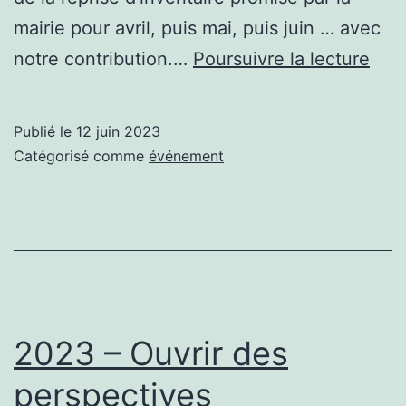
mairie pour avril, puis mai, puis juin … avec
Mar
notre contribution.…
Poursuivre la lecture
en
fête
Publié le
12 juin 2023
pou
Catégorisé comme
événement
la
Pla
2023 – Ouvrir des
perspectives