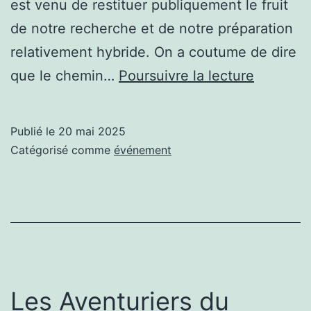
est venu de restituer publiquement le fruit
de notre recherche et de notre préparation
relativement hybride. On a coutume de dire
Aventuri
que le chemin…
Poursuivre la lecture
du
Canal:
Publié le
20 mai 2025
trois
Catégorisé comme
événement
angles
de
percepti
Les Aventuriers du