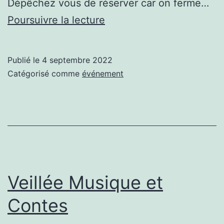
Dépêchez vous de réserver car on ferme…
Soirée
Poursuivre la lecture
théâtre
à
Publié le
4 septembre 2022
la
Catégorisé comme
événement
ferme
Veillée Musique et
Contes