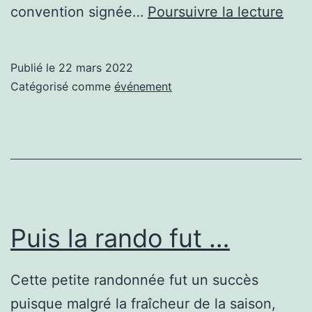
Le
convention signée…
Poursuivre la lecture
rec
des
Publié le
22 mars 2022
che
Catégorisé comme
événement
dém
Puis la rando fut …
Cette petite randonnée fut un succès
puisque malgré la fraîcheur de la saison,