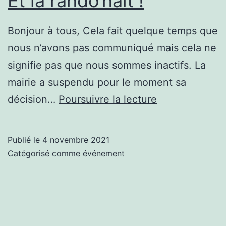
Et la rando’nait !
Bonjour à tous, Cela fait quelque temps que
nous n’avons pas communiqué mais cela ne
signifie pas que nous sommes inactifs. La
mairie a suspendu pour le moment sa
Et
décision…
Poursuivre la lecture
la
rando’nait
Publié le
4 novembre 2021
!
Catégorisé comme
événement