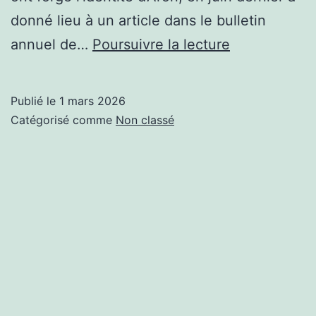
donné lieu à un article dans le bulletin
Aventuriers
annuel de…
Poursuivre la lecture
du
canal
Publié le
1 mars 2026
–
Catégorisé comme
Non classé
le
bilan