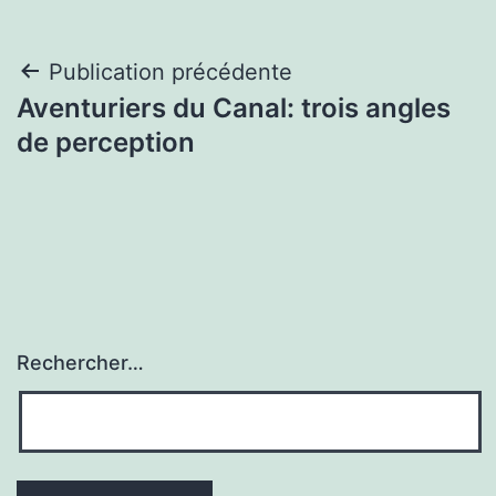
Navigation
Publication précédente
Aventuriers du Canal: trois angles
de
de perception
l’article
Rechercher…