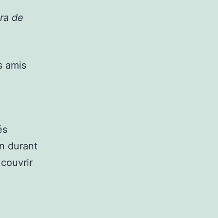
ira de
s amis
és
in durant
 couvrir