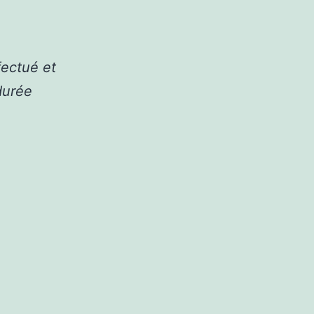
fectué et
(durée