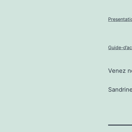
Presentat
Guide-d’a
Venez n
Sandrine