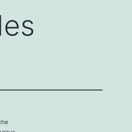
des
che