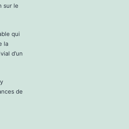
 sur le
ble qui
e la
vial d’un
ry
ances de