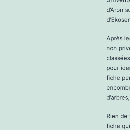
d’invent
d’Aron s
d’Ekosen
Après le
non priv
classée
pour ide
fiche pe
encombré
d’arbres,
Rien de t
fiche qu