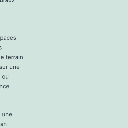
ruraux
.
spaces
s
le terrain
 sur une
t ou
ence
r une
tan