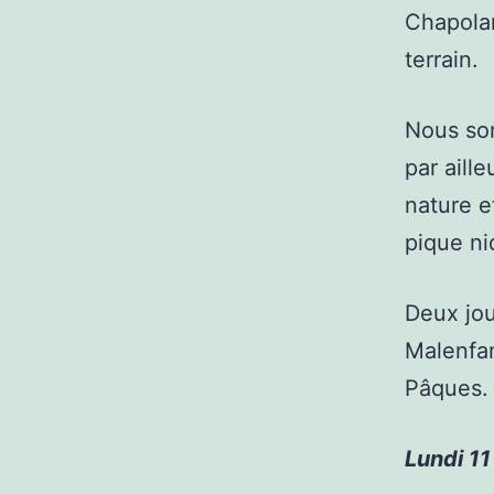
Chapolar
terrain.
Nous so
par aill
nature e
pique ni
Deux jou
Malenfa
Pâques.
Lundi 11 