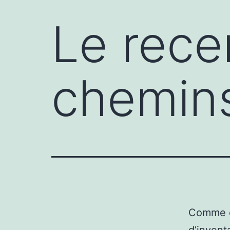
Le rec
chemin
Comme é