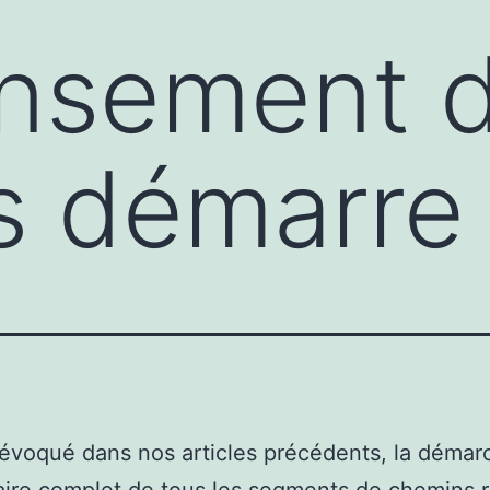
ensement 
s démarre
voqué dans nos articles précédents, la démar