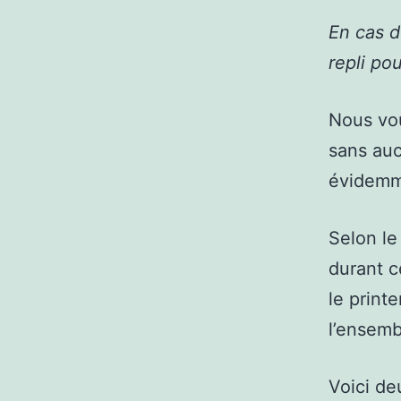
En cas d
repli pou
Nous vou
sans auc
évidemm
Selon le
durant c
le print
l’ensemb
Voici deu