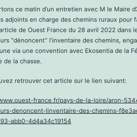
tons ce matin d’un entretien avec M le Maire d’
s adjoints en charge des chemins ruraux pour f
l’article de Ouest France du 28 avril 2022 dans 
eurs “dénoncent” l’inventaire des chemins, eng
ne via une convention avec Ekosentia de la F
e de la chasse.
vez retrouver cet article sur le lien suivant:
/www.ouest-france.fr/pays-de-la-loire/aron-53
eurs-denoncent-linventaire-des-chemins-f8e3a
093-abb0-4d4a34c19154