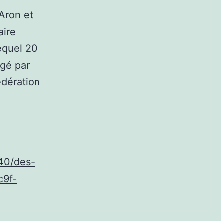
Aron et
aire
lequel 20
agé par
édération
440/des-
c9f-