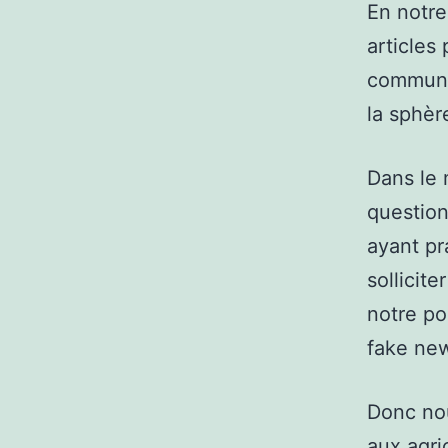
En notre
articles
commune 
la sphèr
Dans le 
questio
ayant pr
sollicit
notre po
fake new
Donc nou
aux agri