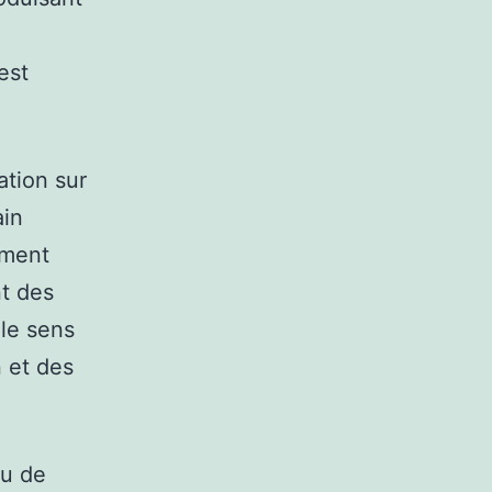
est
ation sur
ain
ément
nt des
le sens
n et des
nu de