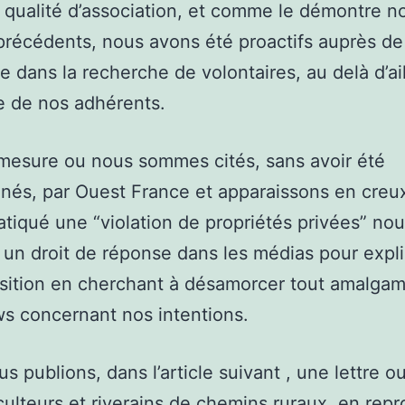
 qualité d’association, et comme le démontre n
 précédents, nous avons été proactifs auprès de
dans la recherche de volontaires, au delà d’ai
e de nos adhérents.
mesure ou nous sommes cités, sans avoir été
nnés, par Ouest France et apparaissons en cre
atiqué une “violation de propriétés privées” nou
er un droit de réponse dans les médias pour expli
sition en cherchant à désamorcer tout amalga
s concernant nos intentions.
s publions, dans l’article suivant , une lettre o
culteurs et riverains de chemins ruraux, en repr