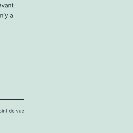
avant
n’y a
.
oint de vue