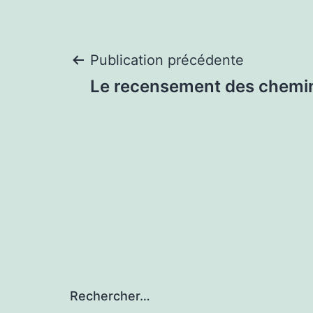
Navigation
Publication précédente
Le recensement des chemi
de
l’article
Rechercher…