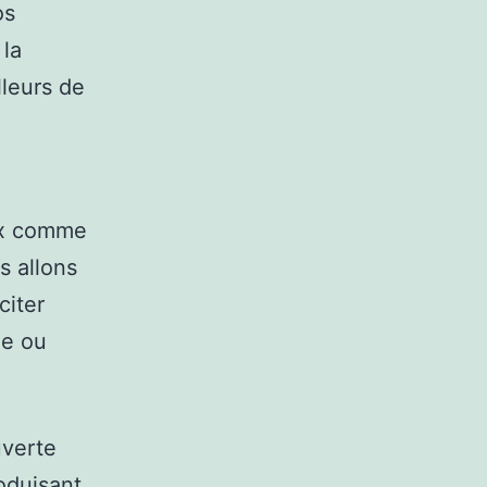
os
 la
lleurs de
ux comme
s allons
citer
me ou
uverte
oduisant