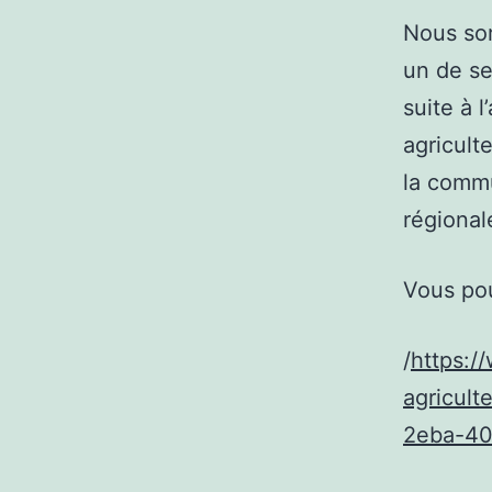
Nous sor
un de se
suite à 
agricult
la commu
régional
Vous pou
/
https:/
agricult
2eba-4